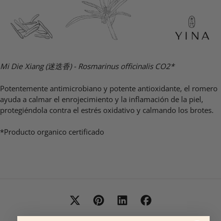
Mi Die Xiang (迷迭香) - Rosmarinus officinalis CO2*
Potentemente antimicrobiano y potente antioxidante, el romero
ayuda a calmar el enrojecimiento y la inflamación de la piel,
protegiéndola contra el estrés oxidativo y calmando los brotes.
*Producto organico certificado