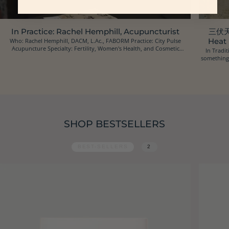
In Practice: Rachel Hemphill, Acupuncturist
三伏天 
Who: Rachel Hemphill, DACM, L.Ac., FABORM Practice: City Pulse
Heat
Acupuncture Specialty: Fertility, Women's Health, and Cosmetic
In Tradit
Acupuncture Location: Oakland, California Ins...
something 
SHOP BESTSELLERS
BEST-SELLERS
2