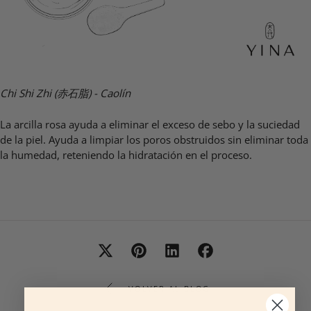
Chi Shi Zhi (
赤石脂) -
Caolín
La arcilla rosa ayuda a eliminar el exceso de sebo y la suciedad
de la piel. Ayuda a limpiar los poros obstruidos sin eliminar toda
la humedad, reteniendo la hidratación en el proceso.
VOLVER AL BLOG