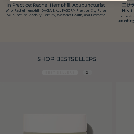
In Practice: Rachel Hemphill, Acupuncturist
三伏天 
Who: Rachel Hemphill, DACM, L.Ac., FABORM Practice: City Pulse
Heat
Acupuncture Specialty: Fertility, Women's Health, and Cosmetic
In Tradit
Acupuncture Location: Oakland, California Ins...
something 
SHOP BESTSELLERS
BEST-SELLERS
2