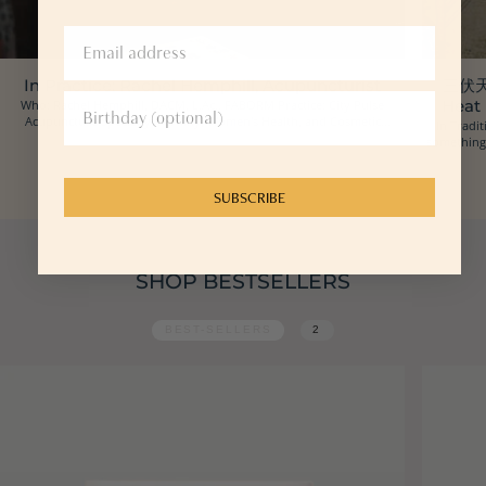
In Practice: Rachel Hemphill, Acupuncturist
三伏天 
Who: Rachel Hemphill, DACM, L.Ac., FABORM Practice: City Pulse
Heat
Acupuncture Specialty: Fertility, Women's Health, and Cosmetic
In Tradit
Acupuncture Location: Oakland, California Ins...
something 
SUBSCRIBE
SHOP BESTSELLERS
BEST-SELLERS
2