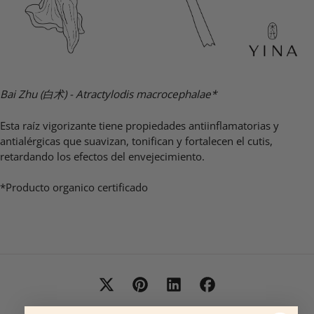
Bai Zhu (白术) - Atractylodis macrocephalae*
Esta raíz vigorizante tiene propiedades antiinflamatorias y
antialérgicas que suavizan, tonifican y fortalecen el cutis,
retardando los efectos del envejecimiento.
*Producto organico certificado