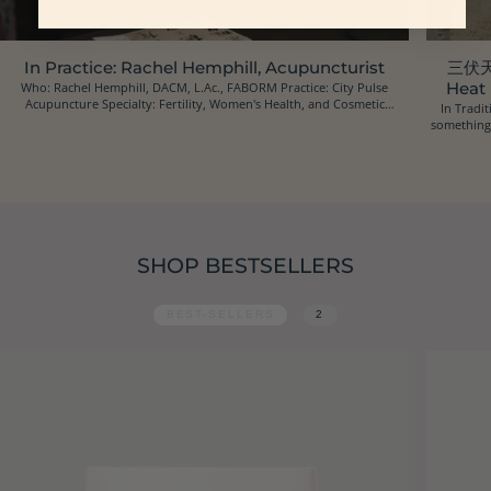
In Practice: Rachel Hemphill, Acupuncturist
三伏天 
Who: Rachel Hemphill, DACM, L.Ac., FABORM Practice: City Pulse
Heat
Acupuncture Specialty: Fertility, Women's Health, and Cosmetic
In Tradit
Acupuncture Location: Oakland, California Ins...
something 
SHOP BESTSELLERS
BEST-SELLERS
2